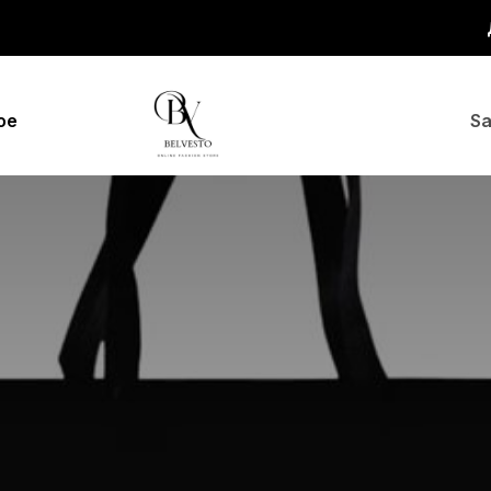
ое
Sa