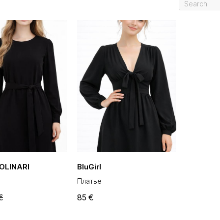
OLINARI
BluGirl
Платье
€
85
€